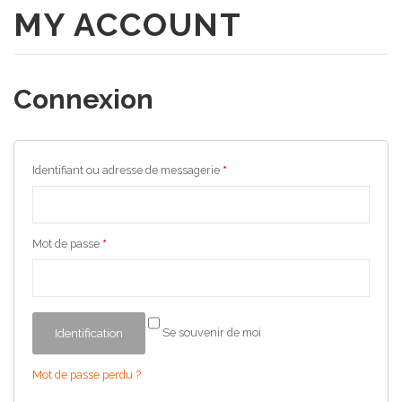
MY ACCOUNT
A Propos
Produits
Qui sommes nous
Connexion
Portofolio
Notre mission
Blog
Identifiant ou adresse de messagerie
*
Contact
Mot de passe
*
Se souvenir de moi
Identification
Mot de passe perdu ?