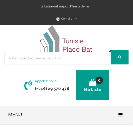
le batiment aujourd’hui & demain
Compte
0
Appelez nous
(+216) 29 570 476
Ma Liste
No products in the cart.
MENU
Accueil