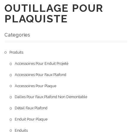
OUTILLAGE POUR
A Propos
PLAQUISTE
Produits
Qui sommes nous
Portofolio
Notre mission
Categories
Blog
Produits
Contact
Accessoires Pour Enduit Projeté
Accessoires Pour Faux Plafond
Accessoires Pour Plaque
Dalles Pour Faux Plafond Non Démontable
Détail Faux Plafond
Enduit Pour Plaque
Enduits