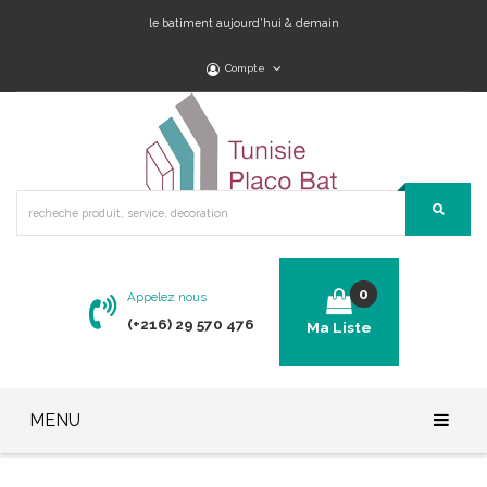
le batiment aujourd’hui & demain
Compte
0
Appelez nous
(+216) 29 570 476
Ma Liste
No products in the cart.
MENU
Accueil