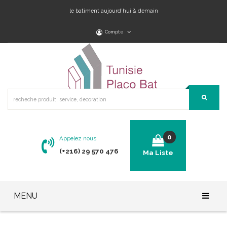
le batiment aujourd’hui & demain
Compte
0
Appelez nous
(+216) 29 570 476
Ma Liste
No products in the cart.
MENU
Accueil