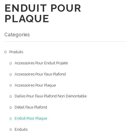
ENDUIT POUR
A Propos
PLAQUE
Produits
Qui sommes nous
Portofolio
Notre mission
Categories
Blog
Produits
Contact
Accessoires Pour Enduit Projeté
Accessoires Pour Faux Plafond
Accessoires Pour Plaque
Dalles Pour Faux Plafond Non Démontable
Détail Faux Plafond
Enduit Pour Plaque
Enduits