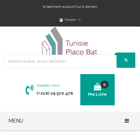
le batiment aujourd’hui & demain
Compte
0
Appelez nous
(+216) 29 570 476
Ma Liste
No products in the cart.
MENU
Accueil