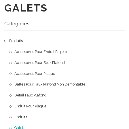
GALETS
A Propos
Produits
Qui sommes nous
Categories
Portofolio
Notre mission
Produits
Blog
Accessoires Pour Enduit Projeté
Contact
Accessoires Pour Faux Plafond
Accessoires Pour Plaque
Dalles Pour Faux Plafond Non Démontable
Détail Faux Plafond
Enduit Pour Plaque
Enduits
Galets