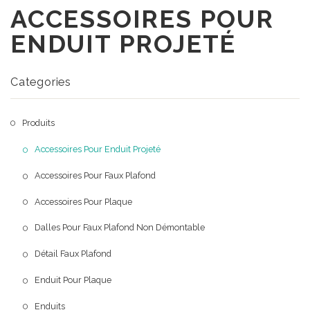
ACCESSOIRES POUR
A Propos
ENDUIT PROJETÉ
Produits
Qui sommes nous
Portofolio
Notre mission
Categories
Blog
Produits
Contact
Accessoires Pour Enduit Projeté
Accessoires Pour Faux Plafond
Accessoires Pour Plaque
Dalles Pour Faux Plafond Non Démontable
Détail Faux Plafond
Enduit Pour Plaque
Enduits