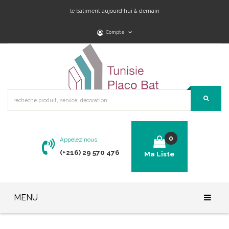
le batiment aujourd’hui & demain
Compte
0
Appelez nous
(+216) 29 570 476
Ma Liste
No products in the cart.
MENU
Accueil