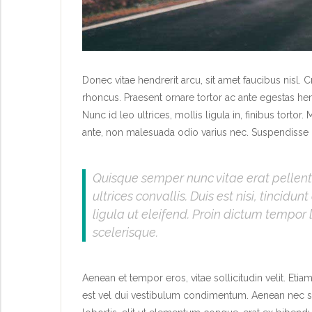
Donec vitae hendrerit arcu, sit amet faucibus nis
rhoncus. Praesent ornare tortor ac ante egestas h
Nunc id leo ultrices, mollis ligula in, finibus tort
ante, non malesuada odio varius nec. Suspendisse 
Quisque semper nunc vitae erat pellente
ultrices convallis. Duis est nisi, tincidu
ligula ut eleifend. Proin dictum tempor 
scelerisque.
Aenean et tempor eros, vitae sollicitudin velit. Eti
est vel dui vestibulum condimentum. Aenean nec sus