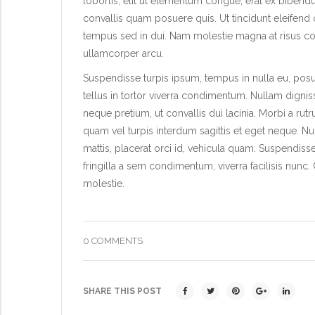
lobortis, elit ut elementum congue, erat ex bibend
convallis quam posuere quis. Ut tincidunt eleifend o
tempus sed in dui. Nam molestie magna at risus conse
ullamcorper arcu.
Suspendisse turpis ipsum, tempus in nulla eu, posu
tellus in tortor viverra condimentum. Nullam dignissi
neque pretium, ut convallis dui lacinia. Morbi a rut
quam vel turpis interdum sagittis et eget neque. Nu
mattis, placerat orci id, vehicula quam. Suspendis
fringilla a sem condimentum, viverra facilisis nunc.
molestie.
0 COMMENTS
SHARE THIS POST