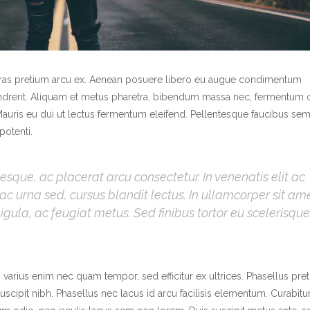
l. Cras pretium arcu ex. Aenean posuere libero eu augue condimentum
endrerit. Aliquam et metus pharetra, bibendum massa nec, fermentum 
or. Mauris eu dui ut lectus fermentum eleifend. Pellentesque faucibus se
potenti.
sque, ac placerat arcu consectetur. In venenatis elit ac
nt ac urna sed, cursus blandit lectus. In ullamcorper sit am
ligula, ac feugiat metus. Sed finibus tortor eu scelerisque
am varius enim nec quam tempor, sed efficitur ex ultrices. Phasellus pre
cipit nibh. Phasellus nec lacus id arcu facilisis elementum. Curabitu