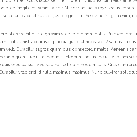
um odio, nec iaculis lacus sem non lorem. Duis suscipit metus ante, s
dio, ac fringilla mi vehicula nec. Nunc vitae lacus eget lectus imperdi
ctetur, placerat suscipit justo dignissim. Sed vitae fringilla enim, n
ere pharetra nibh. In dignissim vitae lorem non mollis. Praesent pret
m facilisis nisl, accumsan placerat justo ultricies vel. Vivamus finibus
rum velit. Curabitur sagittis quam quis consectetur mattis. Aenean sit a
nc ante quam, luctus et neque a, interdum iaculis metus. Aliquam vel 
se quis eros cursus, viverra urna sed, commodo mauris. Cras diam arcu
 Curabitur vitae orci id nulla maximus maximus. Nunc pulvinar sollicitu