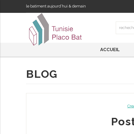
le batiment aujourd’hui & demain
ACCUEIL
BLOG
Cre
Pos