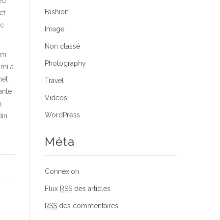
ed
Fashion
et
ec
Image
Non classé
ium
Photography
 mi a
met
Travel
ante
Videos
,
WordPress
din
Méta
Connexion
Flux
RSS
des articles
RSS
des commentaires