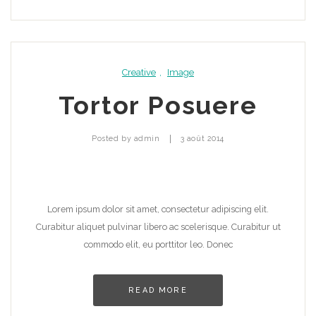
Creative
,
Image
Tortor Posuere
|
Posted by
admin
3 août 2014
Lorem ipsum dolor sit amet, consectetur adipiscing elit.
Curabitur aliquet pulvinar libero ac scelerisque. Curabitur ut
commodo elit, eu porttitor leo. Donec
READ MORE