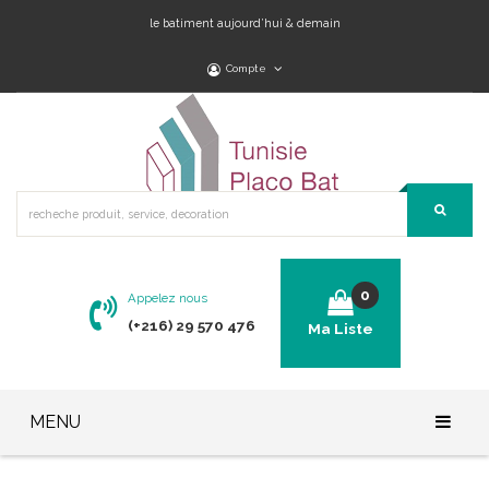
le batiment aujourd’hui & demain
Compte
0
Appelez nous
(+216) 29 570 476
Ma Liste
No products in the cart.
MENU
Accueil