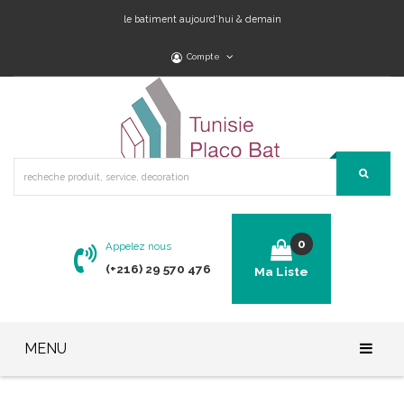
le batiment aujourd’hui & demain
Compte
0
Appelez nous
(+216) 29 570 476
Ma Liste
No products in the cart.
MENU
Accueil