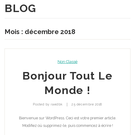
BLOG
A Propos
Produits
Qui sommes nous
Mois : décembre 2018
Portofolio
Notre mission
Blog
Contact
Non Classé
Bonjour Tout Le
Monde !
|
Posted by
raedbk
25 décembre 2018
Bienvenue sur WordPress. Ceci est votre premier article.
Modifiez où supprimez-le, puis commencez à écrire !