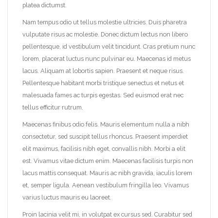
platea dictumst.
Nam tempus odio ut tellus molestie ultricies. Duis pharetra
vulputate risus ac molestie. Donec dictum lectus non libero
pellentesque, id vestibulum velit tincidunt. Cras pretium nunc
lorem, placerat luctus nunc pulvinar eu. Maecenas id metus
lacus. Aliquam at lobortis sapien. Praesent et neque risus.
Pellentesque habitant morbi tristique senectus et netus et
malesuada fames ac turpis egestas. Sed euismod erat nec
tellus efficitur rutrum.
Maecenas finibus odio felis. Mauris elementum nulla a nibh
consectetur, sed suscipit tellus rhoncus. Praesent imperdiet
elit maximus, facilisis nibh eget, convallis nibh. Morbi a elit
est. Vivamus vitae dictum enim. Maecenas facilisis turpis non
lacus mattis consequat. Mauris ac nibh gravida, iaculis lorem
et, semper ligula. Aenean vestibulum fringilla leo. Vivamus
varius luctus mauris eu laoreet.
Proin lacinia velit mi, in volutpat ex cursus sed. Curabitur sed