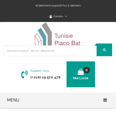
le batiment aujourd’hui & demain
Compte
0
Appelez nous
(+216) 29 570 476
Ma Liste
No products in the cart.
MENU
Accueil