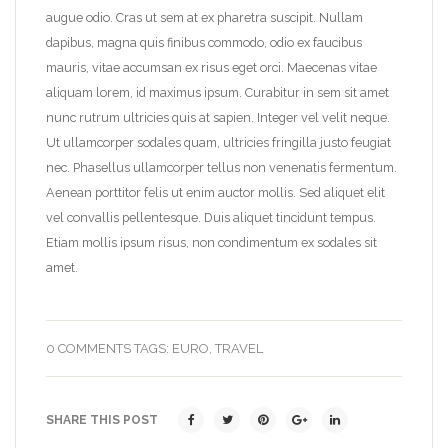
augue odio. Cras ut sem at ex pharetra suscipit. Nullam
dapibus, magna quis finibus commodo, odio ex faucibus
mauris, vitae accumsan ex risus eget orci. Maecenas vitae
aliquam lorem, id maximus ipsum. Curabitur in sem sit amet
nunc rutrum ultricies quis at sapien. Integer vel velit neque.
Ut ullamcorper sodales quam, ultricies fringilla justo feugiat
nec. Phasellus ullamcorper tellus non venenatis fermentum.
Aenean porttitor felis ut enim auctor mollis. Sed aliquet elit
vel convallis pellentesque. Duis aliquet tincidunt tempus.
Etiam mollis ipsum risus, non condimentum ex sodales sit
amet.
0 COMMENTS
TAGS:
EURO
,
TRAVEL
SHARE THIS POST