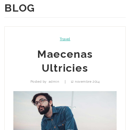
BLOG
A Propos
Produits
Qui sommes nous
Portofolio
Notre mission
Travel
Blog
Maecenas
Contact
Ultricies
|
Posted by
admin
12 novembre 2014